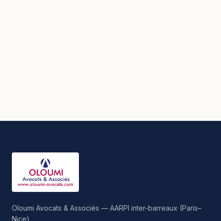
Oloumi Avocats & Associés — AARPI inter-barreaux (Paris–
Nice)