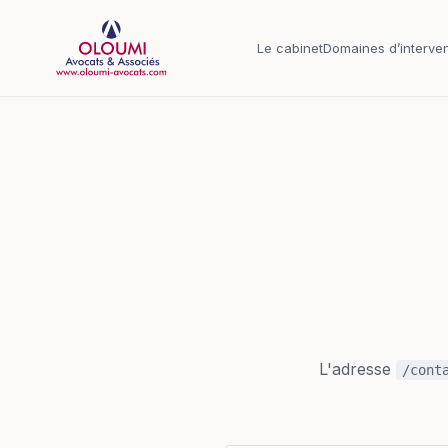
Aller au contenu principal
Le cabinet
Domaines d’interven
L'adresse
/cont