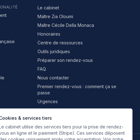
IONALITÉ
Le cabinet
ent
Maître Zia Oloumi
Maître Cécile Della Monaca
Honoraires
rançaise
Centre de ressources
Outils juridiques
Préparer son rendez-vous
FAQ
le
Nous contacter
Premier rendez-vous : comment ça se
passe
Urgences
Professionnels & partenaires
Cookies & services tiers
Le cabinet utilise des services tiers pour la prise de rendez-
vous en ligne et le paiement (Stripe). Ces services déposent
des cookies uniquement après votre acceptation. Voir notre