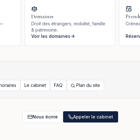
Domaines
Prend
 —
Droit des étrangers, mobilité, famille
Crénea
& patrimoine.
Voir les domaines
Réser
noraires
Le cabinet
FAQ
Plan du site
Nous écrire
Appeler le cabinet