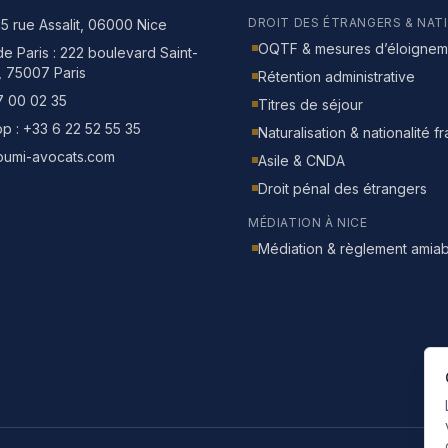
DROIT DES ÉTRANGERS & NAT
15 rue Assalit, 06000 Nice
OQTF & mesures d’éloignem
e Paris :
222 boulevard Saint-
, 75007 Paris
Rétention administrative
7 00 02 35
Titres de séjour
p :
+33 6 22 52 55 35
Naturalisation & nationalité f
oumi-avocats.com
Asile & CNDA
Droit pénal des étrangers
MÉDIATION À NICE
Médiation & règlement amiab