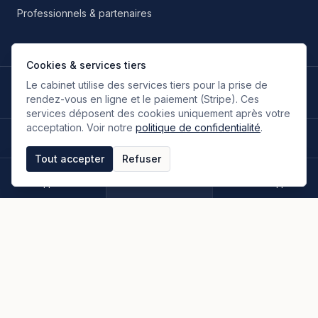
Professionnels & partenaires
Cookies & services tiers
Le cabinet utilise des services tiers pour la prise de
LANGUES DE TRAVAIL
🇫🇷
🇬🇧
🇮🇹
🇪🇸
🇷🇺
🇮🇷
FR
EN
IT
ES
RU
FA
rendez-vous en ligne et le paiement (Stripe). Ces
Français
Anglais
Italien
Espagnol
Russe
Persan
services déposent des cookies uniquement après votre
acceptation. Voir notre
politique de confidentialité
.
©
2026
Oloumi Avocats & Associés. Tous droits réservés.
Site conçu sur une idée originale de zIA digital.
Tout accepter
Refuser
Mentions légales
CGU & CGV
Politique de confidentialité
Espace clients
Paiement en ligne
Plan du site
Appeler
Rendez-vous
WhatsApp