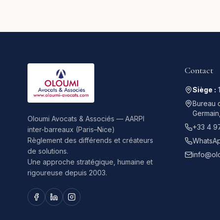
Contact
Siège :
Bureau d
Germain
Oloumi Avocats & Associés — AARPI
+33 4 9
inter-barreaux (Paris–Nice)
Règlement des différends et créateurs
WhatsAp
de solutions.
info@ol
Une approche stratégique, humaine et
rigoureuse depuis 2003.