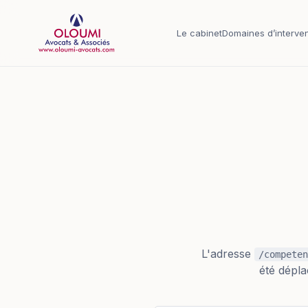
Aller au contenu principal
Le cabinet
Domaines d’interven
L'adresse
/competen
été dépla