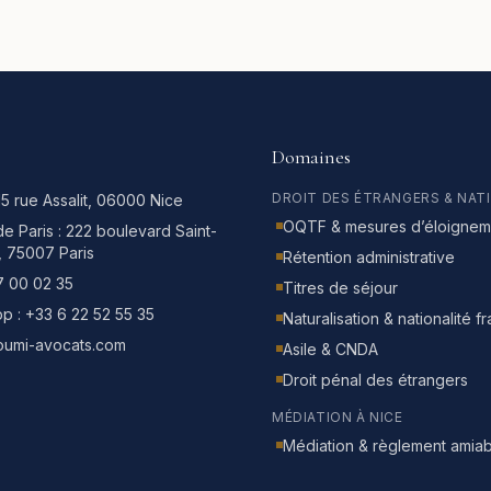
Domaines
DROIT DES ÉTRANGERS & NAT
15 rue Assalit, 06000 Nice
OQTF & mesures d’éloignem
e Paris :
222 boulevard Saint-
, 75007 Paris
Rétention administrative
7 00 02 35
Titres de séjour
p :
+33 6 22 52 55 35
Naturalisation & nationalité f
oumi-avocats.com
Asile & CNDA
Droit pénal des étrangers
MÉDIATION À NICE
Médiation & règlement amiab