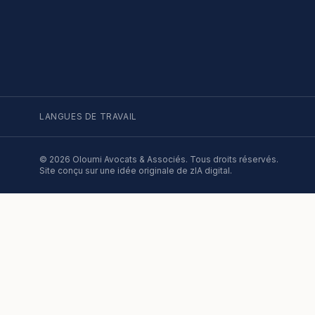
LANGUES DE TRAVAIL
©
2026
Oloumi Avocats & Associés. Tous droits réservés.
Site conçu sur une idée originale de zIA digital.