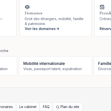
Domaines
Prend
 —
Droit des étrangers, mobilité, famille
Crénea
& patrimoine.
Voir les domaines
Réser
erche
Mobilité internationale
Famill
ation
Visas, passeport talent, expatriation
Divorce
noraires
Le cabinet
FAQ
Plan du site