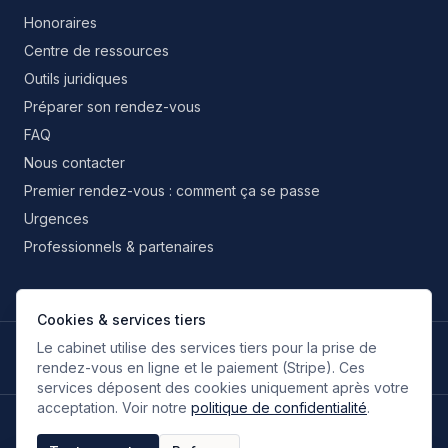
Honoraires
Centre de ressources
Outils juridiques
Préparer son rendez-vous
FAQ
Nous contacter
Premier rendez-vous : comment ça se passe
Urgences
Professionnels & partenaires
Cookies & services tiers
Le cabinet utilise des services tiers pour la prise de
LANGUES DE TRAVAIL
🇫🇷
🇬🇧
🇮🇹
🇪🇸
🇷🇺
🇮🇷
FR
EN
IT
ES
RU
FA
rendez-vous en ligne et le paiement (Stripe). Ces
Français
Anglais
Italien
Espagnol
Russe
Persan
services déposent des cookies uniquement après votre
acceptation. Voir notre
politique de confidentialité
.
©
2026
Oloumi Avocats & Associés. Tous droits réservés.
Site conçu sur une idée originale de zIA digital.