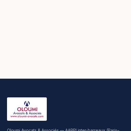
Oloumi Avocats & Associés — AARPI inter-barreaux (Paris–