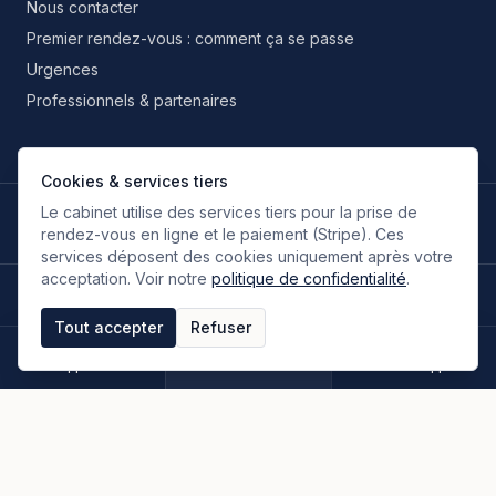
Nous contacter
Premier rendez-vous : comment ça se passe
Urgences
Professionnels & partenaires
Cookies & services tiers
Le cabinet utilise des services tiers pour la prise de
LANGUES DE TRAVAIL
🇫🇷
🇬🇧
🇮🇹
🇪🇸
🇷🇺
🇮🇷
FR
EN
IT
ES
RU
FA
rendez-vous en ligne et le paiement (Stripe). Ces
Français
Anglais
Italien
Espagnol
Russe
Persan
services déposent des cookies uniquement après votre
acceptation. Voir notre
politique de confidentialité
.
©
2026
Oloumi Avocats & Associés. Tous droits réservés.
Site conçu sur une idée originale de zIA digital.
Tout accepter
Refuser
Mentions légales
CGU & CGV
Politique de confidentialité
Espace clients
Paiement en ligne
Plan du site
Appeler
Rendez-vous
WhatsApp