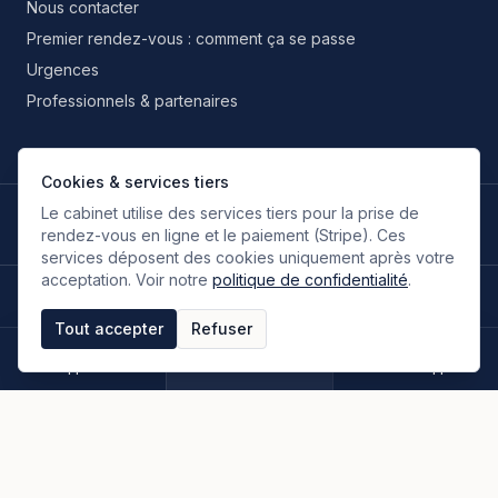
Nous contacter
Premier rendez-vous : comment ça se passe
Urgences
Professionnels & partenaires
Cookies & services tiers
Le cabinet utilise des services tiers pour la prise de
LANGUES DE TRAVAIL
🇫🇷
🇬🇧
🇮🇹
🇪🇸
🇷🇺
🇮🇷
FR
EN
IT
ES
RU
FA
rendez-vous en ligne et le paiement (Stripe). Ces
Français
Anglais
Italien
Espagnol
Russe
Persan
services déposent des cookies uniquement après votre
acceptation. Voir notre
politique de confidentialité
.
©
2026
Oloumi Avocats & Associés. Tous droits réservés.
Site conçu sur une idée originale de zIA digital.
Tout accepter
Refuser
Mentions légales
CGU & CGV
Politique de confidentialité
Espace clients
Paiement en ligne
Plan du site
Appeler
Rendez-vous
WhatsApp