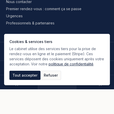
Nous contacter
Premier rendez-vous : comment ça se passe
Urgences
Professionnels & partenaires
Cookies & services tiers
Le cabinet utilise des services tiers pour la prise de
LANGUES DE TRAVAIL
🇫🇷
🇬🇧
🇮🇹
🇪🇸
🇷🇺
🇮🇷
FR
EN
IT
ES
RU
FA
rendez-vous en ligne et le paiement (Stripe). Ces
Français
Anglais
Italien
Espagnol
Russe
Persan
services déposent des cookies uniquement après votre
acceptation. Voir notre
politique de confidentialité
.
©
2026
Oloumi Avocats & Associés. Tous droits réservés.
Site conçu sur une idée originale de zIA digital.
Tout accepter
Refuser
Mentions légales
CGU & CGV
Politique de confidentialité
Espace clients
Paiement en ligne
Plan du site
Appeler
Rendez-vous
WhatsApp