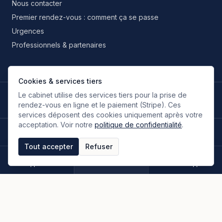
Nous contacter
Premier rendez-vous : comment ça se passe
Urgences
Professionnels & partenaires
Cookies & services tiers
Le cabinet utilise des services tiers pour la prise de
LANGUES DE TRAVAIL
🇫🇷
🇬🇧
🇮🇹
🇪🇸
🇷🇺
🇮🇷
FR
EN
IT
ES
RU
FA
rendez-vous en ligne et le paiement (Stripe). Ces
Français
Anglais
Italien
Espagnol
Russe
Persan
services déposent des cookies uniquement après votre
acceptation. Voir notre
politique de confidentialité
.
©
2026
Oloumi Avocats & Associés. Tous droits réservés.
Site conçu sur une idée originale de zIA digital.
Tout accepter
Refuser
Mentions légales
CGU & CGV
Politique de confidentialité
Espace clients
Paiement en ligne
Plan du site
Appeler
Rendez-vous
WhatsApp