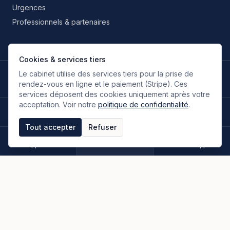
Urgences
Professionnels & partenaires
Cookies & services tiers
Le cabinet utilise des services tiers pour la prise de
LANGUES DE TRAVAIL
🇫🇷
🇬🇧
🇮🇹
🇪🇸
🇷🇺
🇮🇷
FR
EN
IT
ES
RU
FA
rendez-vous en ligne et le paiement (Stripe). Ces
Français
Anglais
Italien
Espagnol
Russe
Persan
services déposent des cookies uniquement après votre
acceptation. Voir notre
politique de confidentialité
.
©
2026
Oloumi Avocats & Associés. Tous droits réservés.
Site conçu sur une idée originale de zIA digital.
Tout accepter
Refuser
Mentions légales
CGU & CGV
Politique de confidentialité
Espace clients
Paiement en ligne
Plan du site
Appeler
Rendez-vous
WhatsApp