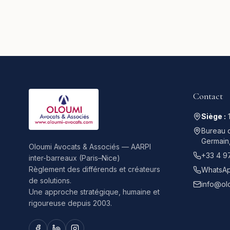
Contact
Siège :
Bureau d
Germain
Oloumi Avocats & Associés — AARPI
+33 4 9
inter-barreaux (Paris–Nice)
Règlement des différends et créateurs
WhatsAp
de solutions.
info@ol
Une approche stratégique, humaine et
rigoureuse depuis 2003.