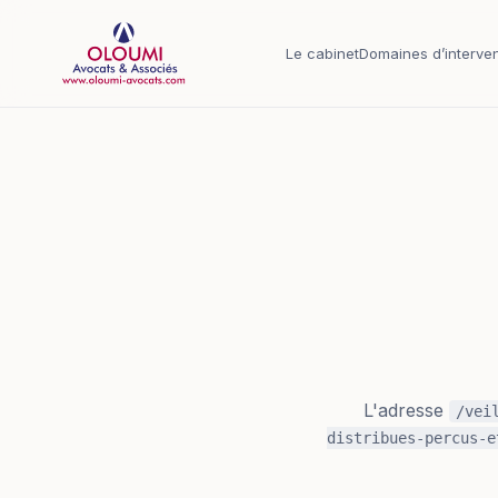
Aller au contenu principal
Le cabinet
Domaines d’interven
L'adresse
/vei
distribues-percus-e