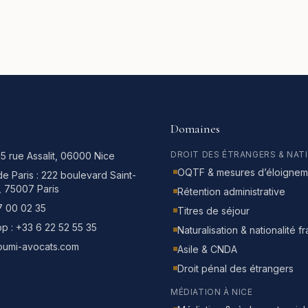
Domaines
DROIT DES ÉTRANGERS & NAT
15 rue Assalit, 06000 Nice
OQTF & mesures d’éloignem
e Paris :
222 boulevard Saint-
, 75007 Paris
Rétention administrative
7 00 02 35
Titres de séjour
p :
+33 6 22 52 55 35
Naturalisation & nationalité f
oumi-avocats.com
Asile & CNDA
Droit pénal des étrangers
MÉDIATION À NICE