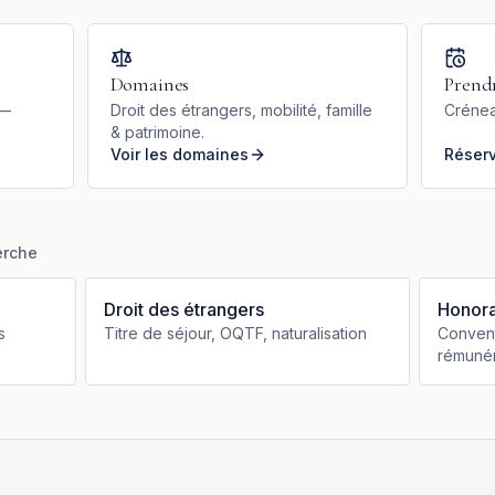
Domaines
Prend
 —
Droit des étrangers, mobilité, famille
Crénea
& patrimoine.
Voir les domaines
Réser
erche
Droit des étrangers
Honora
s
Titre de séjour, OQTF, naturalisation
Convent
rémunér