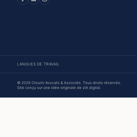
LANGUES DE TRAVAIL
©
2026
Oloumi Avocats & Associés. Tous droits réservés.
Site conçu sur une idée originale de zIA digital.