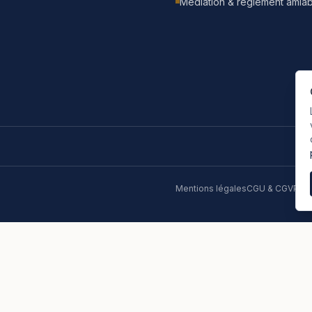
Médiation & règlement amiab
Mentions légales
CGU & CGV
Poli