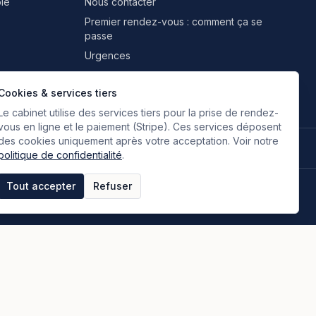
le
Nous contacter
Premier rendez-vous : comment ça se
passe
Urgences
Professionnels & partenaires
Cookies & services tiers
Le cabinet utilise des services tiers pour la prise de rendez-
vous en ligne et le paiement (Stripe). Ces services déposent
des cookies uniquement après votre acceptation. Voir notre
🇫🇷
🇬🇧
🇮🇹
🇪🇸
🇷🇺
🇮🇷
FR
EN
IT
ES
RU
FA
Français
Anglais
Italien
Espagnol
Russe
Persan
politique de confidentialité
.
Tout accepter
Refuser
tique de confidentialité
Espace clients
Paiement en ligne
Plan du site