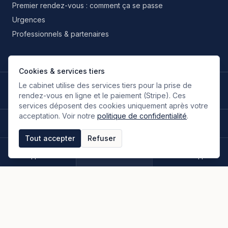
Premier rendez-vous : comment ça se passe
Urgences
Professionnels & partenaires
Cookies & services tiers
Le cabinet utilise des services tiers pour la prise de
LANGUES DE TRAVAIL
🇫🇷
🇬🇧
🇮🇹
🇪🇸
🇷🇺
🇮🇷
FR
EN
IT
ES
RU
FA
rendez-vous en ligne et le paiement (Stripe). Ces
Français
Anglais
Italien
Espagnol
Russe
Persan
services déposent des cookies uniquement après votre
acceptation. Voir notre
politique de confidentialité
.
©
2026
Oloumi Avocats & Associés. Tous droits réservés.
Site conçu sur une idée originale de zIA digital.
Tout accepter
Refuser
Mentions légales
CGU & CGV
Politique de confidentialité
Espace clients
Paiement en ligne
Plan du site
Appeler
Rendez-vous
WhatsApp