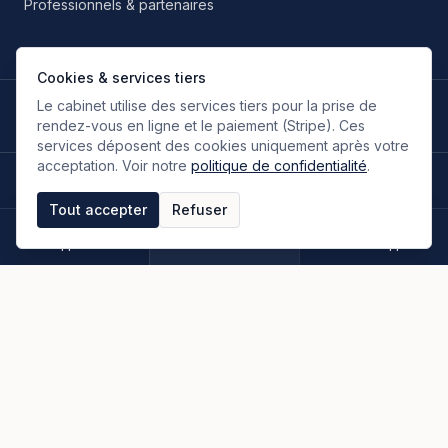
Professionnels & partenaires
Cookies & services tiers
Le cabinet utilise des services tiers pour la prise de
LANGUES DE TRAVAIL
🇫🇷
🇬🇧
🇮🇹
🇪🇸
🇷🇺
🇮🇷
FR
EN
IT
ES
RU
FA
rendez-vous en ligne et le paiement (Stripe). Ces
Français
Anglais
Italien
Espagnol
Russe
Persan
services déposent des cookies uniquement après votre
acceptation. Voir notre
politique de confidentialité
.
©
2026
Oloumi Avocats & Associés. Tous droits réservés.
Site conçu sur une idée originale de zIA digital.
Tout accepter
Refuser
Mentions légales
CGU & CGV
Politique de confidentialité
Espace clients
Paiement en ligne
Plan du site
Appeler
Rendez-vous
WhatsApp