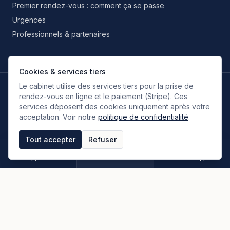
Premier rendez-vous : comment ça se passe
Urgences
Professionnels & partenaires
Cookies & services tiers
Le cabinet utilise des services tiers pour la prise de
LANGUES DE TRAVAIL
🇫🇷
🇬🇧
🇮🇹
🇪🇸
🇷🇺
🇮🇷
FR
EN
IT
ES
RU
FA
rendez-vous en ligne et le paiement (Stripe). Ces
Français
Anglais
Italien
Espagnol
Russe
Persan
services déposent des cookies uniquement après votre
acceptation. Voir notre
politique de confidentialité
.
©
2026
Oloumi Avocats & Associés. Tous droits réservés.
Site conçu sur une idée originale de zIA digital.
Tout accepter
Refuser
Mentions légales
CGU & CGV
Politique de confidentialité
Espace clients
Paiement en ligne
Plan du site
Appeler
Rendez-vous
WhatsApp