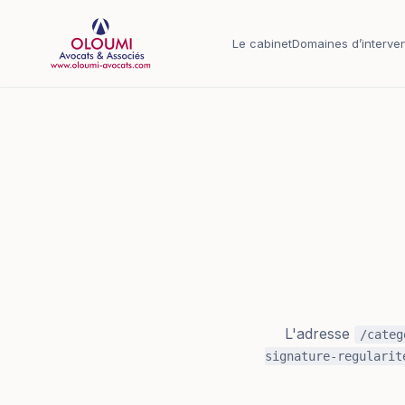
Aller au contenu principal
Le cabinet
Domaines d’interven
L'adresse
/categ
signature-regularit