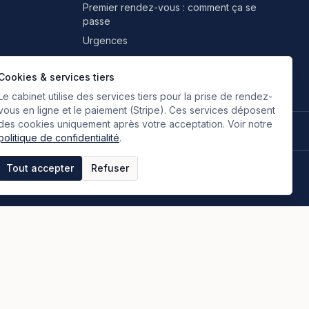
Premier rendez-vous : comment ça se
passe
Urgences
Professionnels & partenaires
Cookies & services tiers
Le cabinet utilise des services tiers pour la prise de rendez-
vous en ligne et le paiement (Stripe). Ces services déposent
des cookies uniquement après votre acceptation. Voir notre
🇫🇷
🇬🇧
🇮🇹
🇪🇸
🇷🇺
🇮🇷
FR
EN
IT
ES
RU
FA
Français
Anglais
Italien
Espagnol
Russe
Persan
politique de confidentialité
.
Tout accepter
Refuser
tique de confidentialité
Espace clients
Paiement en ligne
Plan du site