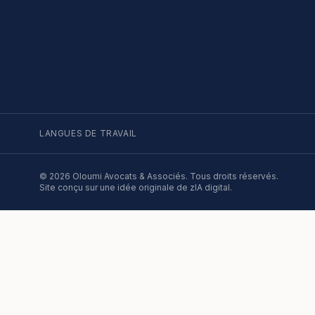
LANGUES DE TRAVAIL
©
2026
Oloumi Avocats & Associés. Tous droits réservés.
Site conçu sur une idée originale de zIA digital.