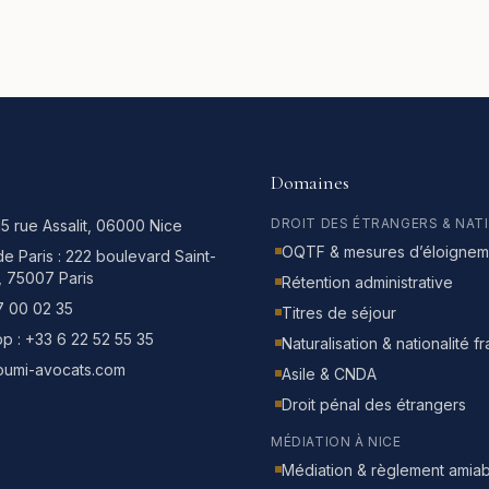
Domaines
DROIT DES ÉTRANGERS & NAT
15 rue Assalit, 06000 Nice
OQTF & mesures d’éloignem
e Paris :
222 boulevard Saint-
, 75007 Paris
Rétention administrative
7 00 02 35
Titres de séjour
p :
+33 6 22 52 55 35
Naturalisation & nationalité f
oumi-avocats.com
Asile & CNDA
Droit pénal des étrangers
MÉDIATION À NICE
Médiation & règlement amiab