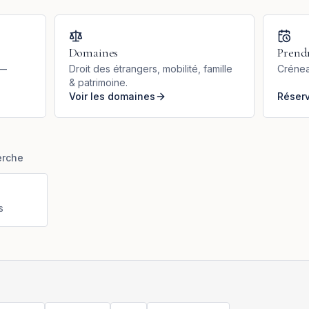
Domaines
Prend
 —
Droit des étrangers, mobilité, famille
Crénea
& patrimoine.
Voir les domaines
Réser
erche
s