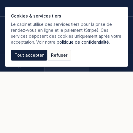
Cookies & services tiers
Le cabinet utilise des services tiers pour la prise de
LANGUES DE TRAVAIL
🇫🇷
🇬🇧
🇮🇹
🇪🇸
🇷🇺
🇮🇷
FR
EN
IT
ES
RU
FA
rendez-vous en ligne et le paiement (Stripe). Ces
Français
Anglais
Italien
Espagnol
Russe
Persan
services déposent des cookies uniquement après votre
acceptation. Voir notre
politique de confidentialité
.
©
2026
Oloumi Avocats & Associés. Tous droits réservés.
Site conçu sur une idée originale de zIA digital.
Tout accepter
Refuser
Mentions légales
CGU & CGV
Politique de confidentialité
Espace clients
Paiement en ligne
Plan du site
Appeler
Rendez-vous
WhatsApp