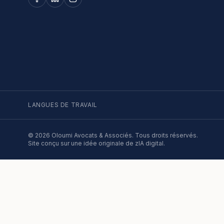
LANGUES DE TRAVAIL
©
2026
Oloumi Avocats & Associés. Tous droits réservés.
Site conçu sur une idée originale de zIA digital.