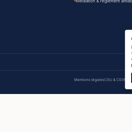
Médiation & règlement amiab
Mentions légales
CGU & CGV
Poli