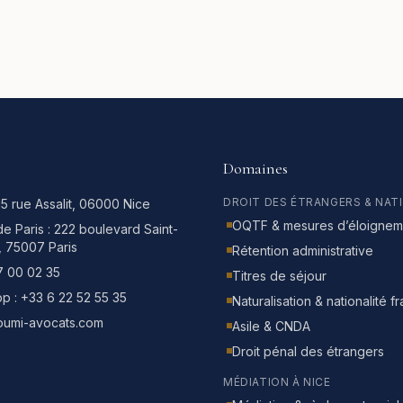
Domaines
DROIT DES ÉTRANGERS & NAT
15 rue Assalit, 06000 Nice
OQTF & mesures d’éloignem
e Paris :
222 boulevard Saint-
, 75007 Paris
Rétention administrative
7 00 02 35
Titres de séjour
p :
+33 6 22 52 55 35
Naturalisation & nationalité f
oumi-avocats.com
Asile & CNDA
Droit pénal des étrangers
MÉDIATION À NICE