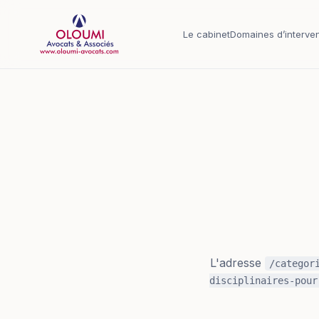
Aller au contenu principal
Le cabinet
Domaines d’interven
L'adresse
/categor
disciplinaires-pour