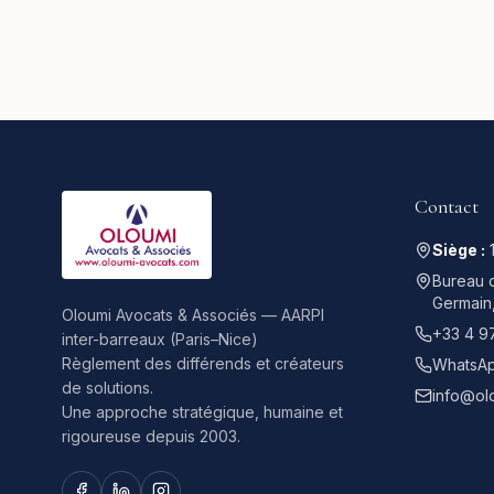
Contact
Siège :
Bureau d
Germain
Oloumi Avocats & Associés — AARPI
+33 4 9
inter-barreaux (Paris–Nice)
Règlement des différends et créateurs
WhatsAp
de solutions.
info@ol
Une approche stratégique, humaine et
rigoureuse depuis 2003.