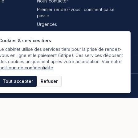
le
Nous contacter
Premier rendez-vous : comment ça se
passe
Urgences
Professionnels & partenaires
Cookies & services tiers
Le cabinet utilise des services tiers pour la prise de rendez-
vous en ligne et le paiement (Stripe). Ces services déposent
des cookies uniquement après votre acceptation. Voir notre
🇫🇷
🇬🇧
🇮🇹
🇪🇸
🇷🇺
🇮🇷
FR
EN
IT
ES
RU
FA
Français
Anglais
Italien
Espagnol
Russe
Persan
politique de confidentialité
.
Tout accepter
Refuser
tique de confidentialité
Espace clients
Paiement en ligne
Plan du site