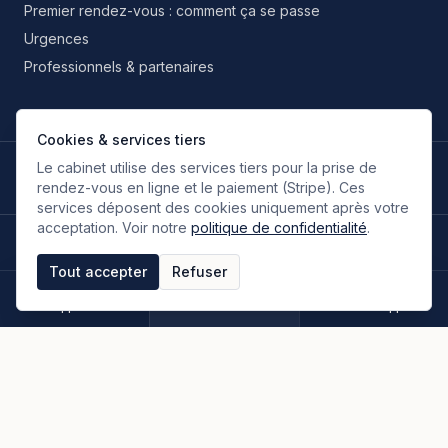
Premier rendez-vous : comment ça se passe
Urgences
Professionnels & partenaires
Cookies & services tiers
Le cabinet utilise des services tiers pour la prise de
LANGUES DE TRAVAIL
🇫🇷
🇬🇧
🇮🇹
🇪🇸
🇷🇺
🇮🇷
FR
EN
IT
ES
RU
FA
rendez-vous en ligne et le paiement (Stripe). Ces
Français
Anglais
Italien
Espagnol
Russe
Persan
services déposent des cookies uniquement après votre
acceptation. Voir notre
politique de confidentialité
.
©
2026
Oloumi Avocats & Associés. Tous droits réservés.
Site conçu sur une idée originale de zIA digital.
Tout accepter
Refuser
Mentions légales
CGU & CGV
Politique de confidentialité
Espace clients
Paiement en ligne
Plan du site
Appeler
Rendez-vous
WhatsApp