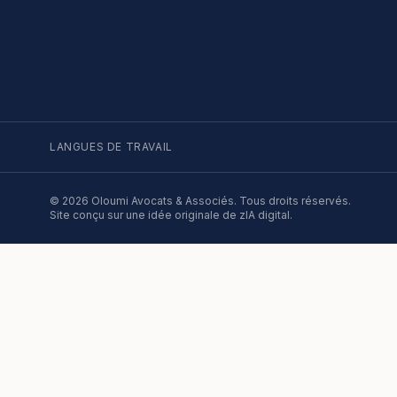
LANGUES DE TRAVAIL
©
2026
Oloumi Avocats & Associés. Tous droits réservés.
Site conçu sur une idée originale de zIA digital.