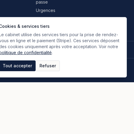
passe
Urgences
Professionnels & partenaires
Cookies & services tiers
Le cabinet utilise des services tiers pour la prise de rendez-
vous en ligne et le paiement (Stripe). Ces services déposent
des cookies uniquement après votre acceptation. Voir notre
🇫🇷
🇬🇧
🇮🇹
🇪🇸
🇷🇺
🇮🇷
FR
EN
IT
ES
RU
FA
Français
Anglais
Italien
Espagnol
Russe
Persan
politique de confidentialité
.
Tout accepter
Refuser
tique de confidentialité
Espace clients
Paiement en ligne
Plan du site