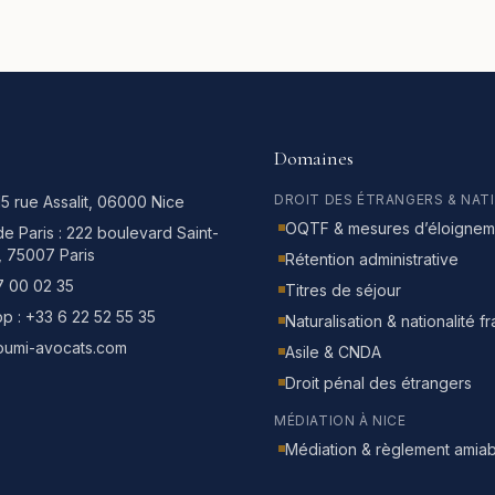
Domaines
DROIT DES ÉTRANGERS & NAT
15 rue Assalit, 06000 Nice
OQTF & mesures d’éloignem
e Paris :
222 boulevard Saint-
, 75007 Paris
Rétention administrative
7 00 02 35
Titres de séjour
p :
+33 6 22 52 55 35
Naturalisation & nationalité f
oumi-avocats.com
Asile & CNDA
Droit pénal des étrangers
MÉDIATION À NICE
Médiation & règlement amiab