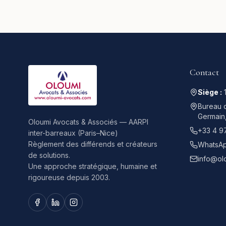
Contact
Siège :
Bureau d
Germain
Oloumi Avocats & Associés — AARPI
+33 4 9
inter-barreaux (Paris–Nice)
Règlement des différends et créateurs
WhatsAp
de solutions.
info@ol
Une approche stratégique, humaine et
rigoureuse depuis 2003.