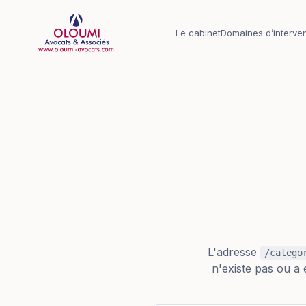
Aller au contenu principal
Le cabinet
Domaines d’interven
L'adresse
/catego
n'existe pas ou a 