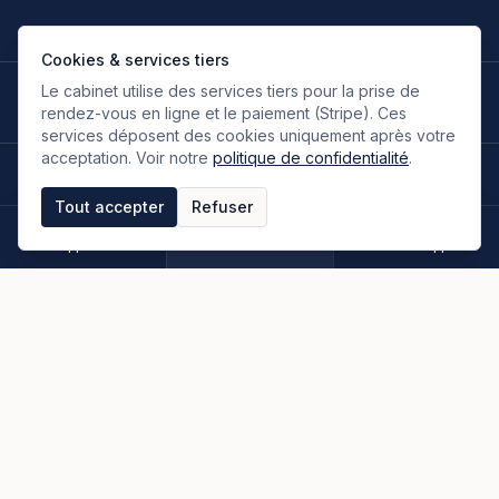
Cookies & services tiers
Le cabinet utilise des services tiers pour la prise de
LANGUES DE TRAVAIL
🇫🇷
🇬🇧
🇮🇹
🇪🇸
🇷🇺
🇮🇷
FR
EN
IT
ES
RU
FA
rendez-vous en ligne et le paiement (Stripe). Ces
Français
Anglais
Italien
Espagnol
Russe
Persan
services déposent des cookies uniquement après votre
acceptation. Voir notre
politique de confidentialité
.
©
2026
Oloumi Avocats & Associés. Tous droits réservés.
Site conçu sur une idée originale de zIA digital.
Tout accepter
Refuser
Mentions légales
CGU & CGV
Politique de confidentialité
Espace clients
Paiement en ligne
Plan du site
Appeler
Rendez-vous
WhatsApp