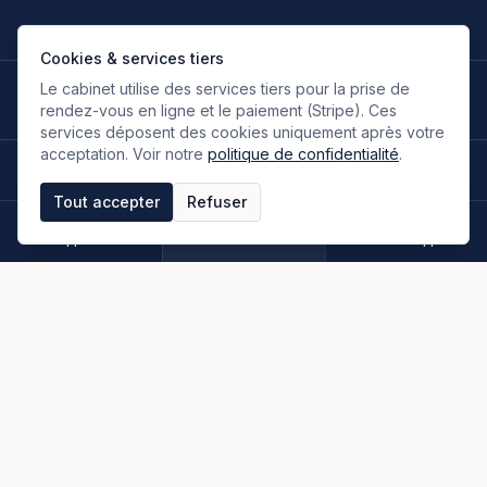
Cookies & services tiers
Le cabinet utilise des services tiers pour la prise de
LANGUES DE TRAVAIL
🇫🇷
🇬🇧
🇮🇹
🇪🇸
🇷🇺
🇮🇷
FR
EN
IT
ES
RU
FA
rendez-vous en ligne et le paiement (Stripe). Ces
Français
Anglais
Italien
Espagnol
Russe
Persan
services déposent des cookies uniquement après votre
acceptation. Voir notre
politique de confidentialité
.
©
2026
Oloumi Avocats & Associés. Tous droits réservés.
Site conçu sur une idée originale de zIA digital.
Tout accepter
Refuser
Mentions légales
CGU & CGV
Politique de confidentialité
Espace clients
Paiement en ligne
Plan du site
Appeler
Rendez-vous
WhatsApp