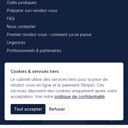
Outils juridiques
Préparer son rendez-vous
FAQ
Nous contacter
Premier rendez-vous : comment ça se passe
Urgences
Professionnels & partenaires
Cookies & services tiers
Le cabinet utilise des services tiers pour la prise de
LANGUES DE TRAVAIL
🇫🇷
🇬🇧
🇮🇹
🇪🇸
🇷🇺
🇮🇷
FR
EN
IT
ES
RU
FA
rendez-vous en ligne et le paiement (Stripe). Ces
Français
Anglais
Italien
Espagnol
Russe
Persan
services déposent des cookies uniquement après votre
acceptation. Voir notre
politique de confidentialité
.
©
2026
Oloumi Avocats & Associés. Tous droits réservés.
Site conçu sur une idée originale de zIA digital.
Tout accepter
Refuser
Mentions légales
CGU & CGV
Politique de confidentialité
Espace clients
Paiement en ligne
Plan du site
Appeler
Rendez-vous
WhatsApp