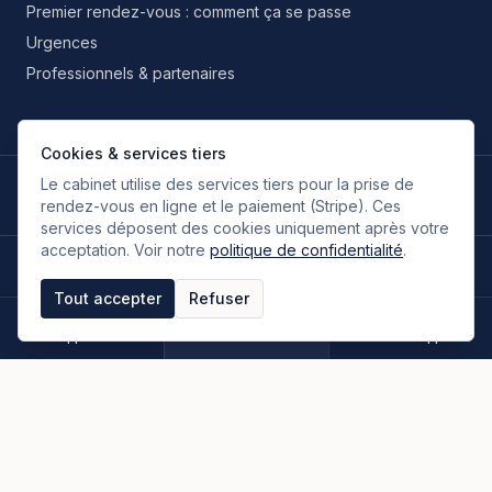
Premier rendez-vous : comment ça se passe
Urgences
Professionnels & partenaires
Cookies & services tiers
Le cabinet utilise des services tiers pour la prise de
LANGUES DE TRAVAIL
🇫🇷
🇬🇧
🇮🇹
🇪🇸
🇷🇺
🇮🇷
FR
EN
IT
ES
RU
FA
rendez-vous en ligne et le paiement (Stripe). Ces
Français
Anglais
Italien
Espagnol
Russe
Persan
services déposent des cookies uniquement après votre
acceptation. Voir notre
politique de confidentialité
.
©
2026
Oloumi Avocats & Associés. Tous droits réservés.
Site conçu sur une idée originale de zIA digital.
Tout accepter
Refuser
Mentions légales
CGU & CGV
Politique de confidentialité
Espace clients
Paiement en ligne
Plan du site
Appeler
Rendez-vous
WhatsApp