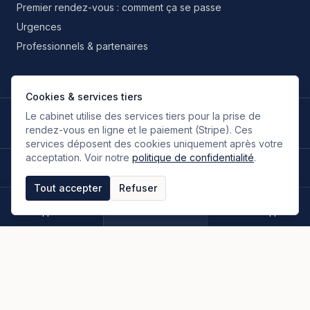
Premier rendez-vous : comment ça se passe
Urgences
Professionnels & partenaires
Cookies & services tiers
Le cabinet utilise des services tiers pour la prise de
LANGUES DE TRAVAIL
🇫🇷
🇬🇧
🇮🇹
🇪🇸
🇷🇺
🇮🇷
FR
EN
IT
ES
RU
FA
rendez-vous en ligne et le paiement (Stripe). Ces
Français
Anglais
Italien
Espagnol
Russe
Persan
services déposent des cookies uniquement après votre
acceptation. Voir notre
politique de confidentialité
.
©
2026
Oloumi Avocats & Associés. Tous droits réservés.
Site conçu sur une idée originale de zIA digital.
Tout accepter
Refuser
Mentions légales
CGU & CGV
Politique de confidentialité
Espace clients
Paiement en ligne
Plan du site
Appeler
Rendez-vous
WhatsApp