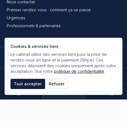
Nous contacter
Premier rendez-vous : comment ça se passe
Urgences
Professionnels & partenaires
Cookies & services tiers
Le cabinet utilise des services tiers pour la prise de
LANGUES DE TRAVAIL
🇫🇷
🇬🇧
🇮🇹
🇪🇸
🇷🇺
🇮🇷
FR
EN
IT
ES
RU
FA
rendez-vous en ligne et le paiement (Stripe). Ces
Français
Anglais
Italien
Espagnol
Russe
Persan
services déposent des cookies uniquement après votre
acceptation. Voir notre
politique de confidentialité
.
©
2026
Oloumi Avocats & Associés. Tous droits réservés.
Site conçu sur une idée originale de zIA digital.
Tout accepter
Refuser
Mentions légales
CGU & CGV
Politique de confidentialité
Espace clients
Paiement en ligne
Plan du site
Appeler
Rendez-vous
WhatsApp