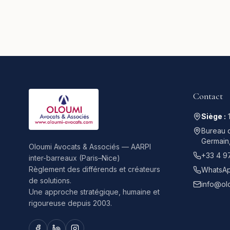
Contact
Siège :
Bureau d
Germain
Oloumi Avocats & Associés — AARPI
+33 4 9
inter-barreaux (Paris–Nice)
Règlement des différends et créateurs
WhatsAp
de solutions.
info@ol
Une approche stratégique, humaine et
rigoureuse depuis 2003.