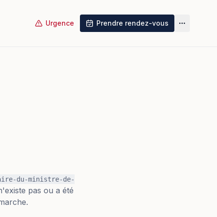
Urgence
Prendre rendez-vous
Plus
aire-du-ministre-de-
n'existe pas ou a été
émarche.