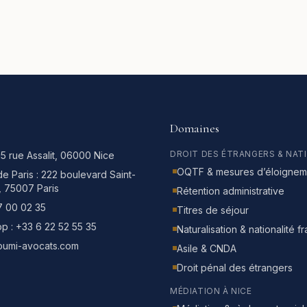
Domaines
DROIT DES ÉTRANGERS & NAT
15 rue Assalit, 06000 Nice
OQTF & mesures d’éloignem
e Paris :
222 boulevard Saint-
, 75007 Paris
Rétention administrative
7 00 02 35
Titres de séjour
p :
+33 6 22 52 55 35
Naturalisation & nationalité f
oumi-avocats.com
Asile & CNDA
Droit pénal des étrangers
MÉDIATION À NICE