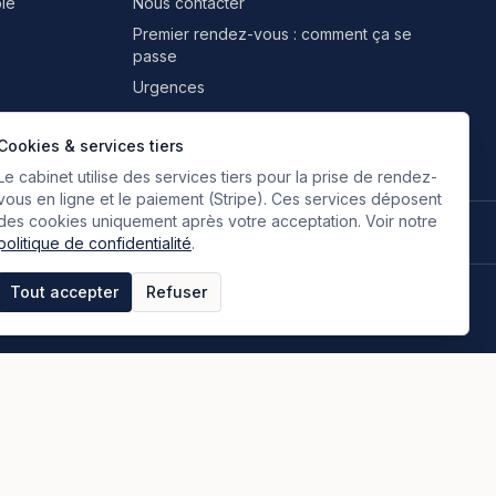
le
Nous contacter
Premier rendez-vous : comment ça se
passe
Urgences
Professionnels & partenaires
Cookies & services tiers
Le cabinet utilise des services tiers pour la prise de rendez-
vous en ligne et le paiement (Stripe). Ces services déposent
des cookies uniquement après votre acceptation. Voir notre
🇫🇷
🇬🇧
🇮🇹
🇪🇸
🇷🇺
🇮🇷
FR
EN
IT
ES
RU
FA
Français
Anglais
Italien
Espagnol
Russe
Persan
politique de confidentialité
.
Tout accepter
Refuser
tique de confidentialité
Espace clients
Paiement en ligne
Plan du site