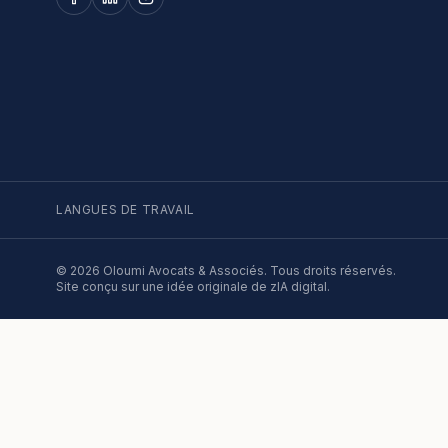
LANGUES DE TRAVAIL
©
2026
Oloumi Avocats & Associés. Tous droits réservés.
Site conçu sur une idée originale de zIA digital.