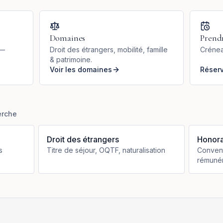
Domaines
Prend
 —
Droit des étrangers, mobilité, famille
Crénea
& patrimoine.
Voir les domaines
Réser
erche
Droit des étrangers
Honora
s
Titre de séjour, OQTF, naturalisation
Convent
rémunér