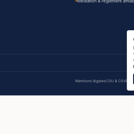
Médiation & règlement amiab
Mentions légales
CGU & CGV
Poli