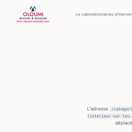
Aller au contenu principal
Le cabinet
Domaines d’interven
L'adresse
/categor
linterieur-sur-les-
déplacé