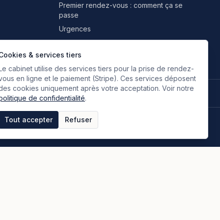
Premier rendez-vous : comment ça se
passe
Urgences
Professionnels & partenaires
Cookies & services tiers
Le cabinet utilise des services tiers pour la prise de rendez-
vous en ligne et le paiement (Stripe). Ces services déposent
des cookies uniquement après votre acceptation. Voir notre
🇫🇷
🇬🇧
🇮🇹
🇪🇸
🇷🇺
🇮🇷
FR
EN
IT
ES
RU
FA
Français
Anglais
Italien
Espagnol
Russe
Persan
politique de confidentialité
.
Tout accepter
Refuser
tique de confidentialité
Espace clients
Paiement en ligne
Plan du site