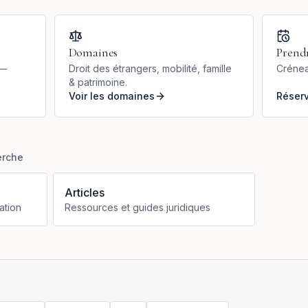
Domaines
Prend
 —
Droit des étrangers, mobilité, famille
Crénea
& patrimoine.
Voir les domaines
Réser
erche
Articles
ation
Ressources et guides juridiques