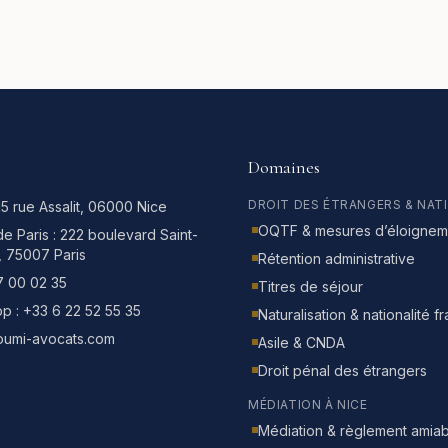
Domaines
DROIT DES ÉTRANGERS & NAT
15 rue Assalit, 06000 Nice
OQTF & mesures d’éloignem
e Paris :
222 boulevard Saint-
, 75007 Paris
Rétention administrative
7 00 02 35
Titres de séjour
p :
+33 6 22 52 55 35
Naturalisation & nationalité f
oumi-avocats.com
Asile & CNDA
Droit pénal des étrangers
MÉDIATION À NICE
Médiation & règlement amiab