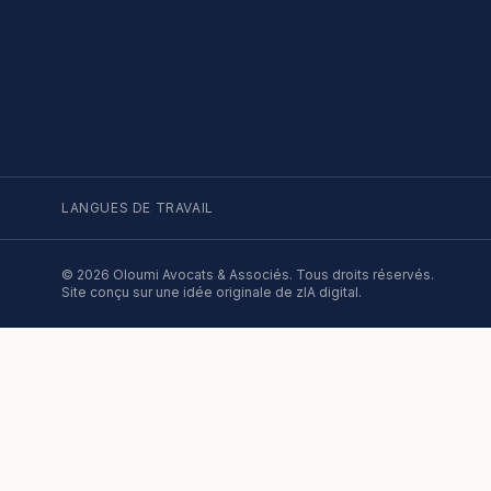
LANGUES DE TRAVAIL
©
2026
Oloumi Avocats & Associés. Tous droits réservés.
Site conçu sur une idée originale de zIA digital.