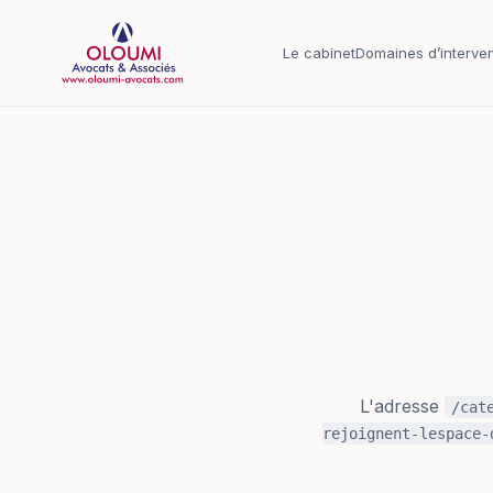
Aller au contenu principal
Le cabinet
Domaines d’interven
L'adresse
/cat
rejoignent-lespace-