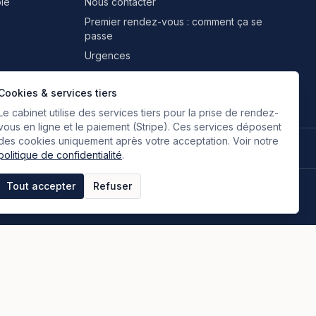
le
Nous contacter
Premier rendez-vous : comment ça se
passe
Urgences
Professionnels & partenaires
Cookies & services tiers
Le cabinet utilise des services tiers pour la prise de rendez-
vous en ligne et le paiement (Stripe). Ces services déposent
des cookies uniquement après votre acceptation. Voir notre
🇫🇷
🇬🇧
🇮🇹
🇪🇸
🇷🇺
🇮🇷
FR
EN
IT
ES
RU
FA
Français
Anglais
Italien
Espagnol
Russe
Persan
politique de confidentialité
.
Tout accepter
Refuser
tique de confidentialité
Espace clients
Paiement en ligne
Plan du site