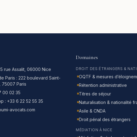
Domaines
DROIT DES ÉTRANGERS & NAT
15 rue Assalit, 06000 Nice
OQTF & mesures d’éloignem
e Paris :
222 boulevard Saint-
, 75007 Paris
Rétention administrative
7 00 02 35
Titres de séjour
p :
+33 6 22 52 55 35
Naturalisation & nationalité f
oumi-avocats.com
Asile & CNDA
Droit pénal des étrangers
MÉDIATION À NICE