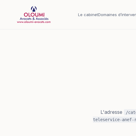
Aller au contenu principal
Le cabinet
Domaines d’interven
L'adresse
/cat
teleservice-anef-