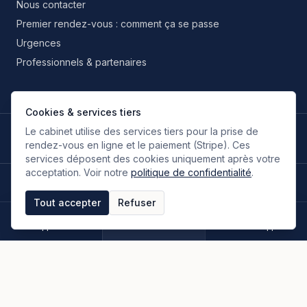
Nous contacter
Premier rendez-vous : comment ça se passe
Urgences
Professionnels & partenaires
Cookies & services tiers
Le cabinet utilise des services tiers pour la prise de
LANGUES DE TRAVAIL
🇫🇷
🇬🇧
🇮🇹
🇪🇸
🇷🇺
🇮🇷
FR
EN
IT
ES
RU
FA
rendez-vous en ligne et le paiement (Stripe). Ces
Français
Anglais
Italien
Espagnol
Russe
Persan
services déposent des cookies uniquement après votre
acceptation. Voir notre
politique de confidentialité
.
©
2026
Oloumi Avocats & Associés. Tous droits réservés.
Site conçu sur une idée originale de zIA digital.
Tout accepter
Refuser
Mentions légales
CGU & CGV
Politique de confidentialité
Espace clients
Paiement en ligne
Plan du site
Appeler
Rendez-vous
WhatsApp