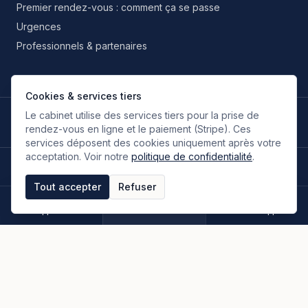
Premier rendez-vous : comment ça se passe
Urgences
Professionnels & partenaires
Cookies & services tiers
Le cabinet utilise des services tiers pour la prise de
LANGUES DE TRAVAIL
🇫🇷
🇬🇧
🇮🇹
🇪🇸
🇷🇺
🇮🇷
FR
EN
IT
ES
RU
FA
rendez-vous en ligne et le paiement (Stripe). Ces
Français
Anglais
Italien
Espagnol
Russe
Persan
services déposent des cookies uniquement après votre
acceptation. Voir notre
politique de confidentialité
.
©
2026
Oloumi Avocats & Associés. Tous droits réservés.
Site conçu sur une idée originale de zIA digital.
Tout accepter
Refuser
Mentions légales
CGU & CGV
Politique de confidentialité
Espace clients
Paiement en ligne
Plan du site
Appeler
Rendez-vous
WhatsApp