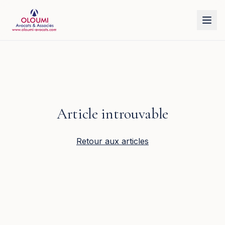
Aller au contenu principal
Article introuvable
Retour aux articles