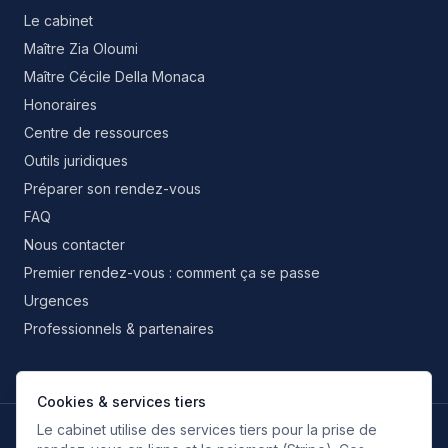
Le cabinet
Maître Zia Oloumi
Maître Cécile Della Monaca
Honoraires
Centre de ressources
Outils juridiques
Préparer son rendez-vous
FAQ
Nous contacter
Premier rendez-vous : comment ça se passe
Urgences
Professionnels & partenaires
Cookies & services tiers
Le cabinet utilise des services tiers pour la prise de
LANGUES DE TRAVAIL
FR
EN
IT
ES
RU
FA