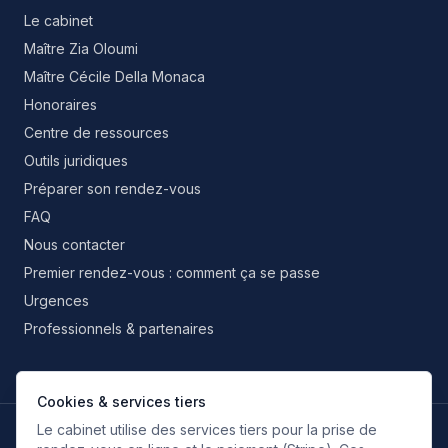
Le cabinet
Maître Zia Oloumi
Maître Cécile Della Monaca
Honoraires
Centre de ressources
Outils juridiques
Préparer son rendez-vous
FAQ
Nous contacter
Premier rendez-vous : comment ça se passe
Urgences
Professionnels & partenaires
Cookies & services tiers
Le cabinet utilise des services tiers pour la prise de
LANGUES DE TRAVAIL
FR
EN
IT
ES
RU
FA