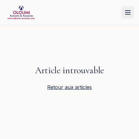
Aller au contenu principal
Article introuvable
Retour aux articles