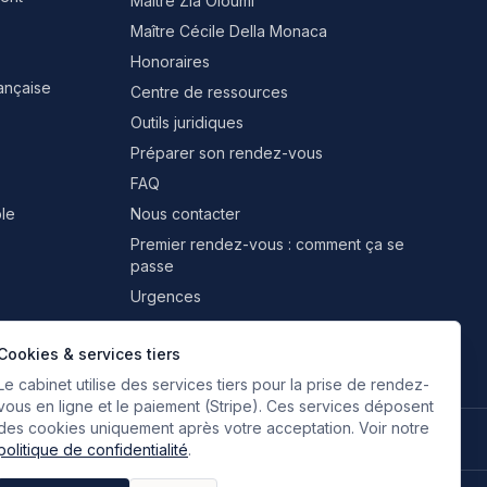
Maître Zia Oloumi
Maître Cécile Della Monaca
Honoraires
rançaise
Centre de ressources
Outils juridiques
Préparer son rendez-vous
FAQ
le
Nous contacter
Premier rendez-vous : comment ça se
passe
Urgences
Professionnels & partenaires
Cookies & services tiers
Le cabinet utilise des services tiers pour la prise de rendez-
vous en ligne et le paiement (Stripe). Ces services déposent
des cookies uniquement après votre acceptation. Voir notre
🇫🇷
🇬🇧
🇮🇹
🇪🇸
🇷🇺
🇮🇷
FR
EN
IT
ES
RU
FA
Français
Anglais
Italien
Espagnol
Russe
Persan
politique de confidentialité
.