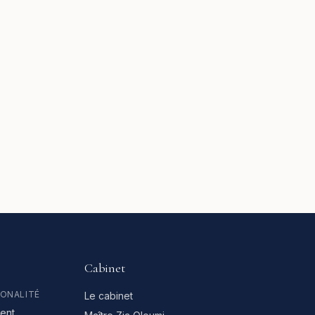
Cabinet
IONALITÉ
Le cabinet
ent