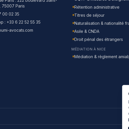
e Paris :
222 boulevard Saint-
, 75007 Paris
Rétention administrative
7 00 02 35
Titres de séjour
p :
+33 6 22 52 55 35
Naturalisation & nationalité f
oumi-avocats.com
Asile & CNDA
Droit pénal des étrangers
MÉDIATION À NICE
Médiation & règlement amiab