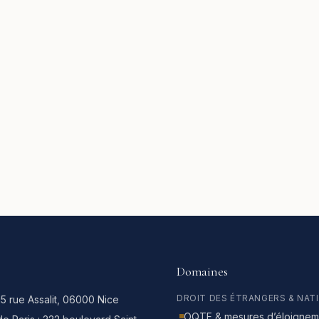
Domaines
DROIT DES ÉTRANGERS & NAT
15 rue Assalit, 06000 Nice
OQTF & mesures d’éloignem