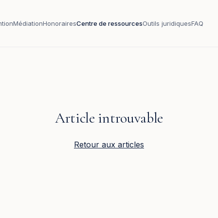
ntion
Médiation
Honoraires
Centre de ressources
Outils juridiques
FAQ
Article introuvable
Retour aux articles