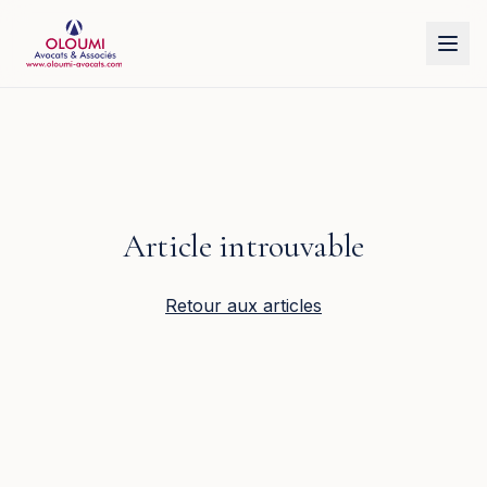
Aller au contenu principal
Article introuvable
Retour aux articles