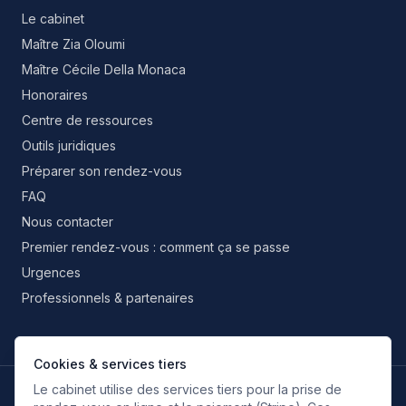
Le cabinet
Maître Zia Oloumi
Maître Cécile Della Monaca
Honoraires
Centre de ressources
Outils juridiques
Préparer son rendez-vous
FAQ
Nous contacter
Premier rendez-vous : comment ça se passe
Urgences
Professionnels & partenaires
Cookies & services tiers
Le cabinet utilise des services tiers pour la prise de
LANGUES DE TRAVAIL
FR
EN
IT
ES
RU
FA