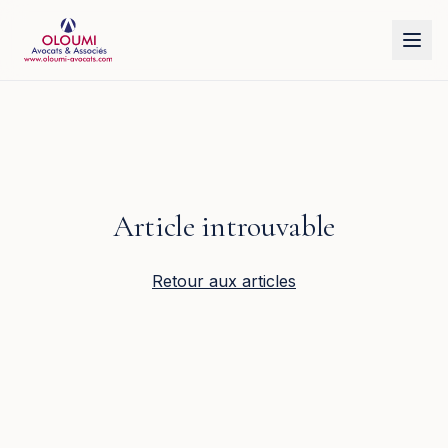
Aller au contenu principal
Article introuvable
Retour aux articles