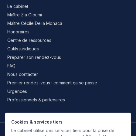
Le cabinet
Maître Zia Oloumi
Maître Cécile Della Monaca
Honoraires
Centre de ressources
Outils juridiques
Préparer son rendez-vous
FAQ
Nous contacter
Premier rendez-vous : comment ça se passe
Urgences
Professionnels & partenaires
Cookies & services tiers
Le cabinet utilise des services tiers pour la prise de
LANGUES DE TRAVAIL
FR
EN
IT
ES
RU
FA