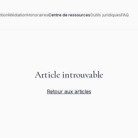
ntion
Médiation
Honoraires
Centre de ressources
Outils juridiques
FAQ
Article introuvable
Retour aux articles