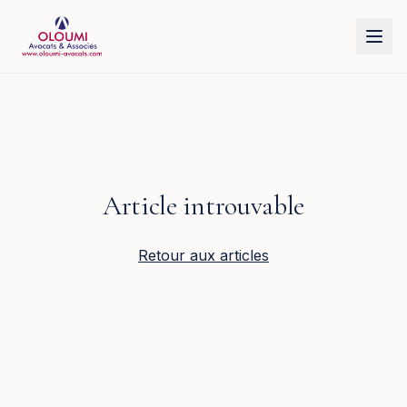
Aller au contenu principal
Article introuvable
Retour aux articles