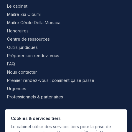
Le cabinet
Maître Zia Oloumi
Maître Cécile Della Monaca
Honoraires
Centre de ressources
Outils juridiques
Préparer son rendez-vous
FAQ
Nous contacter
Premier rendez-vous : comment ça se passe
Urgences
Professionnels & partenaires
Cookies & services tiers
Le cabinet utilise des services tiers pour la prise de
LANGUES DE TRAVAIL
FR
EN
IT
ES
RU
FA