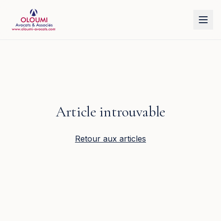
Aller au contenu principal
Article introuvable
Retour aux articles