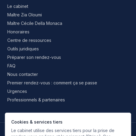
Le cabinet
Maître Zia Oloumi
Maître Cécile Della Monaca
Honoraires
Centre de ressources
Outils juridiques
Préparer son rendez-vous
FAQ
Nous contacter
Premier rendez-vous : comment ça se passe
Urgences
Professionnels & partenaires
Cookies & services tiers
Le cabinet utilise des services tiers pour la prise de
LANGUES DE TRAVAIL
FR
EN
IT
ES
RU
FA