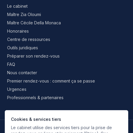
Le cabinet
Maître Zia Oloumi
Maître Cécile Della Monaca
Honoraires
Centre de ressources
Outils juridiques
Préparer son rendez-vous
FAQ
Nous contacter
Premier rendez-vous : comment ça se passe
Urgences
Professionnels & partenaires
Cookies & services tiers
Le cabinet utilise des services tiers pour la prise de
LANGUES DE TRAVAIL
FR
EN
IT
ES
RU
FA