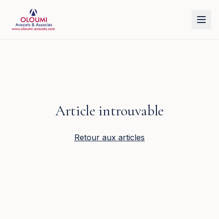
Aller au contenu principal
Article introuvable
Retour aux articles