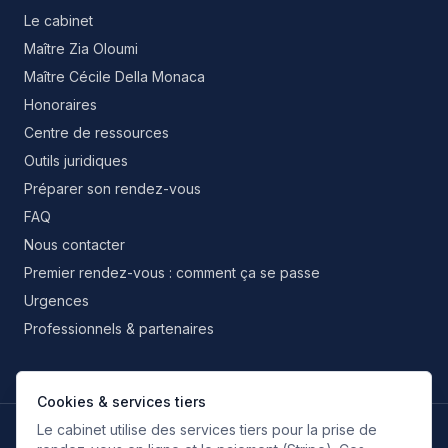
Le cabinet
Maître Zia Oloumi
Maître Cécile Della Monaca
Honoraires
Centre de ressources
Outils juridiques
Préparer son rendez-vous
FAQ
Nous contacter
Premier rendez-vous : comment ça se passe
Urgences
Professionnels & partenaires
Cookies & services tiers
Le cabinet utilise des services tiers pour la prise de
LANGUES DE TRAVAIL
FR
EN
IT
ES
RU
FA