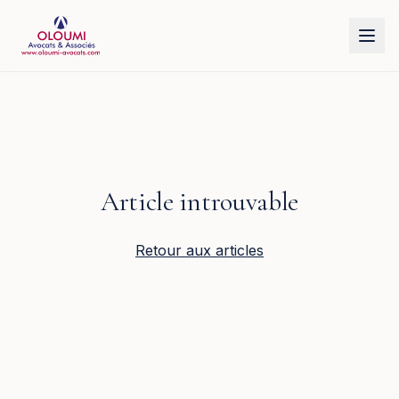
Aller au contenu principal
Article introuvable
Retour aux articles