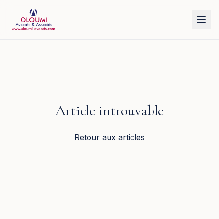
Aller au contenu principal
Article introuvable
Retour aux articles