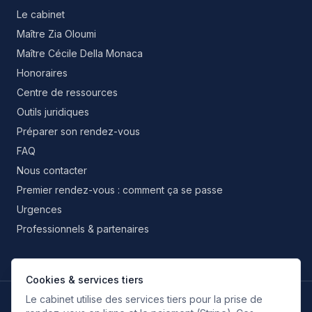
Le cabinet
Maître Zia Oloumi
Maître Cécile Della Monaca
Honoraires
Centre de ressources
Outils juridiques
Préparer son rendez-vous
FAQ
Nous contacter
Premier rendez-vous : comment ça se passe
Urgences
Professionnels & partenaires
Cookies & services tiers
Le cabinet utilise des services tiers pour la prise de
LANGUES DE TRAVAIL
FR
EN
IT
ES
RU
FA