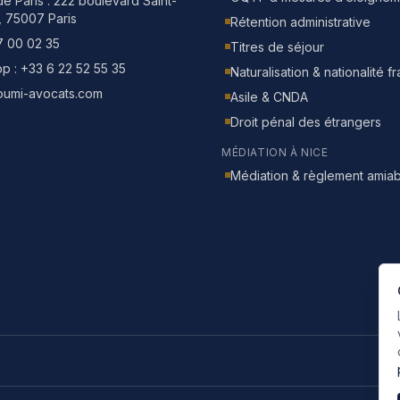
e Paris :
222 boulevard Saint-
, 75007 Paris
Rétention administrative
7 00 02 35
Titres de séjour
p :
+33 6 22 52 55 35
Naturalisation & nationalité f
oumi-avocats.com
Asile & CNDA
Droit pénal des étrangers
MÉDIATION À NICE
Médiation & règlement amiab