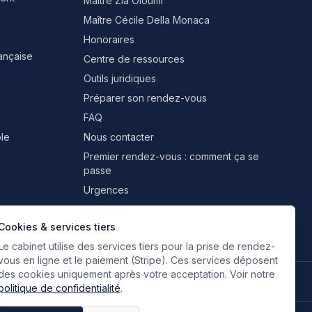
Maître Zia Oloumi
Maître Cécile Della Monaca
Honoraires
rançaise
Centre de ressources
Outils juridiques
Préparer son rendez-vous
FAQ
le
Nous contacter
Premier rendez-vous : comment ça se
passe
Urgences
Professionnels & partenaires
Cookies & services tiers
Le cabinet utilise des services tiers pour la prise de rendez-
vous en ligne et le paiement (Stripe). Ces services déposent
des cookies uniquement après votre acceptation. Voir notre
🇫🇷
🇬🇧
🇮🇹
🇪🇸
🇷🇺
🇮🇷
FR
EN
IT
ES
RU
FA
Français
Anglais
Italien
Espagnol
Russe
Persan
politique de confidentialité
.