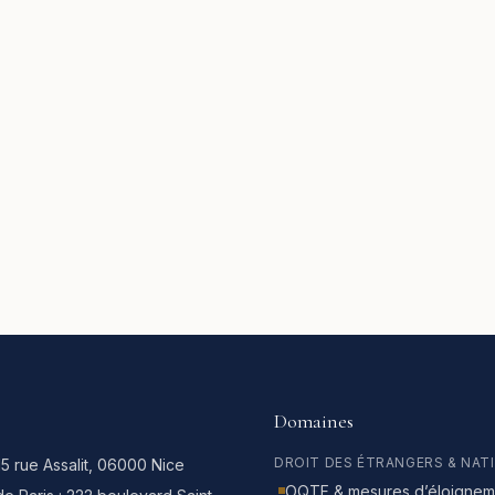
Domaines
DROIT DES ÉTRANGERS & NAT
15 rue Assalit, 06000 Nice
OQTF & mesures d’éloignem