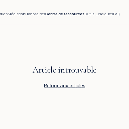
ntion
Médiation
Honoraires
Centre de ressources
Outils juridiques
FAQ
Article introuvable
Retour aux articles