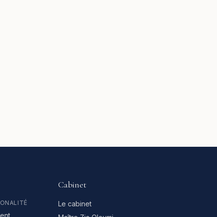
Cabinet
IONALITÉ
Le cabinet
ent