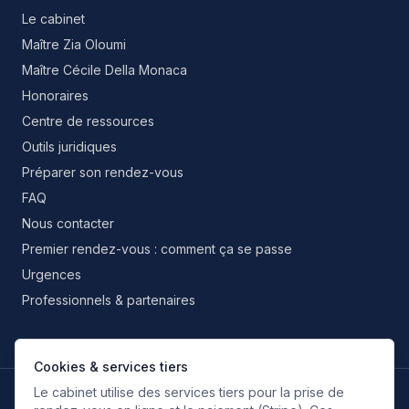
Le cabinet
Maître Zia Oloumi
Maître Cécile Della Monaca
Honoraires
Centre de ressources
Outils juridiques
Préparer son rendez-vous
FAQ
Nous contacter
Premier rendez-vous : comment ça se passe
Urgences
Professionnels & partenaires
Cookies & services tiers
Le cabinet utilise des services tiers pour la prise de
LANGUES DE TRAVAIL
FR
EN
IT
ES
RU
FA