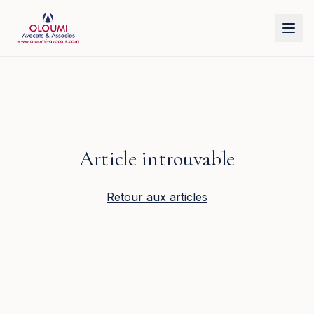
Aller au contenu principal
Article introuvable
Retour aux articles