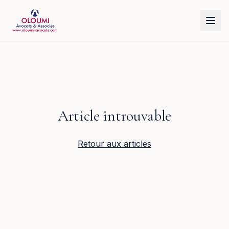
Aller au contenu principal
Article introuvable
Retour aux articles