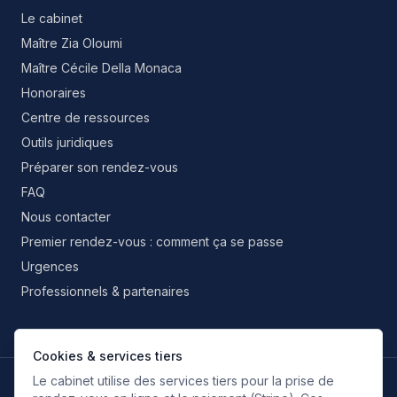
Le cabinet
Maître Zia Oloumi
Maître Cécile Della Monaca
Honoraires
Centre de ressources
Outils juridiques
Préparer son rendez-vous
FAQ
Nous contacter
Premier rendez-vous : comment ça se passe
Urgences
Professionnels & partenaires
Cookies & services tiers
Le cabinet utilise des services tiers pour la prise de
LANGUES DE TRAVAIL
FR
EN
IT
ES
RU
FA