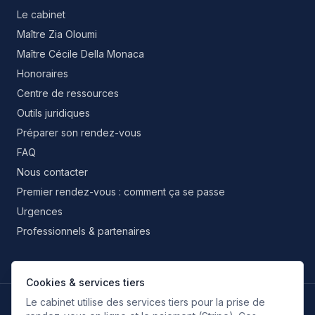
Le cabinet
Maître Zia Oloumi
Maître Cécile Della Monaca
Honoraires
Centre de ressources
Outils juridiques
Préparer son rendez-vous
FAQ
Nous contacter
Premier rendez-vous : comment ça se passe
Urgences
Professionnels & partenaires
Cookies & services tiers
Le cabinet utilise des services tiers pour la prise de
LANGUES DE TRAVAIL
FR
EN
IT
ES
RU
FA