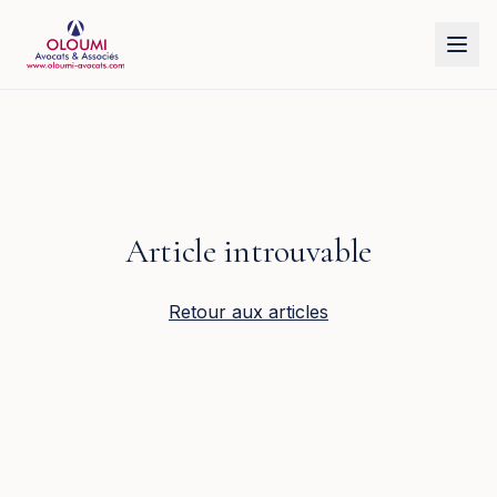
Aller au contenu principal
Article introuvable
Retour aux articles