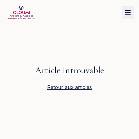
Aller au contenu principal
Article introuvable
Retour aux articles