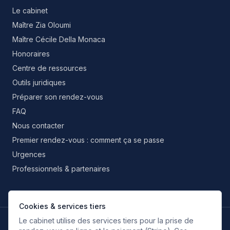
Le cabinet
Maître Zia Oloumi
Maître Cécile Della Monaca
Honoraires
Centre de ressources
Outils juridiques
Préparer son rendez-vous
FAQ
Nous contacter
Premier rendez-vous : comment ça se passe
Urgences
Professionnels & partenaires
Cookies & services tiers
Le cabinet utilise des services tiers pour la prise de
LANGUES DE TRAVAIL
FR
EN
IT
ES
RU
FA