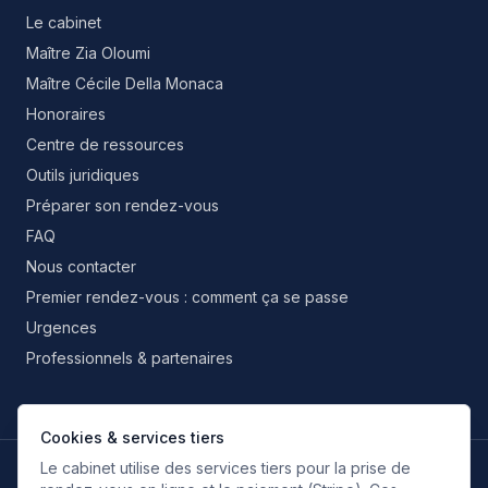
Le cabinet
Maître Zia Oloumi
Maître Cécile Della Monaca
Honoraires
Centre de ressources
Outils juridiques
Préparer son rendez-vous
FAQ
Nous contacter
Premier rendez-vous : comment ça se passe
Urgences
Professionnels & partenaires
Cookies & services tiers
Le cabinet utilise des services tiers pour la prise de
LANGUES DE TRAVAIL
FR
EN
IT
ES
RU
FA