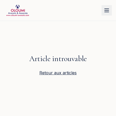
Aller au contenu principal
Article introuvable
Retour aux articles