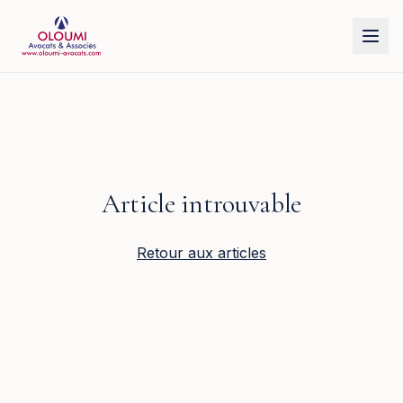
Aller au contenu principal
Article introuvable
Retour aux articles