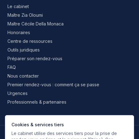
Le cabinet
Maître Zia Oloumi
Maître Cécile Della Monaca
Honoraires
Centre de ressources
Outils juridiques
Préparer son rendez-vous
FAQ
Nous contacter
Premier rendez-vous : comment ça se passe
Urgences
Professionnels & partenaires
Cookies & services tiers
Le cabinet utilise des services tiers pour la prise de
LANGUES DE TRAVAIL
FR
EN
IT
ES
RU
FA