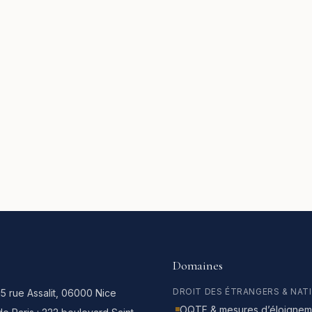
Domaines
DROIT DES ÉTRANGERS & NAT
15 rue Assalit, 06000 Nice
OQTF & mesures d’éloignem