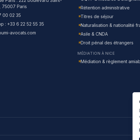
e Paris :
222 boulevard Saint-
, 75007 Paris
Rétention administrative
7 00 02 35
Titres de séjour
p :
+33 6 22 52 55 35
Naturalisation & nationalité f
oumi-avocats.com
Asile & CNDA
Droit pénal des étrangers
MÉDIATION À NICE
Médiation & règlement amiab