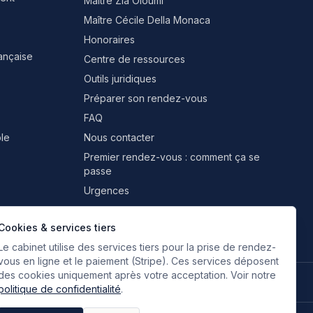
Maître Zia Oloumi
Maître Cécile Della Monaca
Honoraires
rançaise
Centre de ressources
Outils juridiques
Préparer son rendez-vous
FAQ
le
Nous contacter
Premier rendez-vous : comment ça se
passe
Urgences
Professionnels & partenaires
Cookies & services tiers
Le cabinet utilise des services tiers pour la prise de rendez-
vous en ligne et le paiement (Stripe). Ces services déposent
des cookies uniquement après votre acceptation. Voir notre
🇫🇷
🇬🇧
🇮🇹
🇪🇸
🇷🇺
🇮🇷
FR
EN
IT
ES
RU
FA
Français
Anglais
Italien
Espagnol
Russe
Persan
politique de confidentialité
.