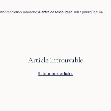
ntion
Médiation
Honoraires
Centre de ressources
Outils juridiques
FAQ
Article introuvable
Retour aux articles