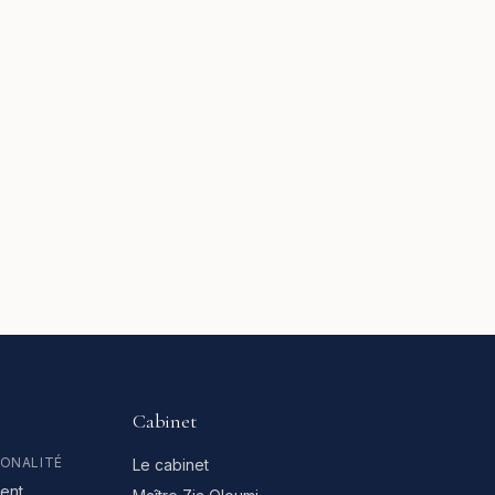
Cabinet
IONALITÉ
Le cabinet
ent