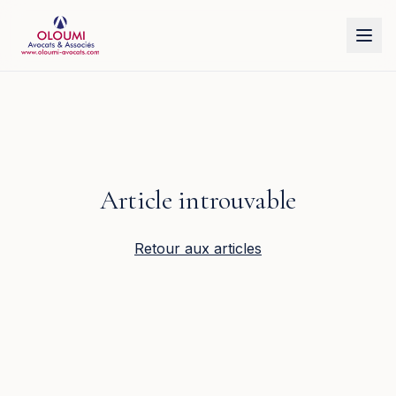
Aller au contenu principal
Article introuvable
Retour aux articles