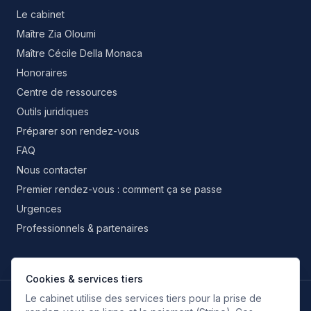
Le cabinet
Maître Zia Oloumi
Maître Cécile Della Monaca
Honoraires
Centre de ressources
Outils juridiques
Préparer son rendez-vous
FAQ
Nous contacter
Premier rendez-vous : comment ça se passe
Urgences
Professionnels & partenaires
Cookies & services tiers
Le cabinet utilise des services tiers pour la prise de
LANGUES DE TRAVAIL
FR
EN
IT
ES
RU
FA